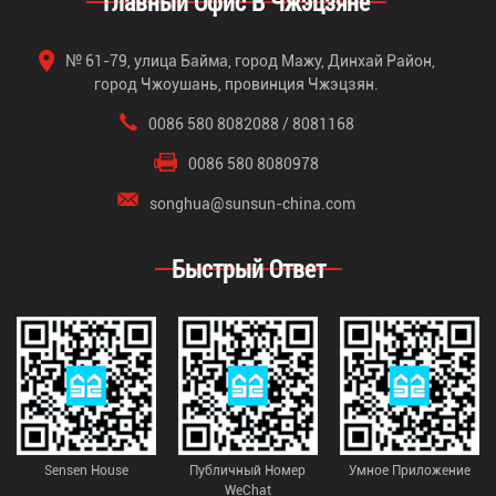
Главный Офис В Чжэцзяне
№ 61-79, улица Байма, город Мажу, Динхай Район,
город Чжоушань, провинция Чжэцзян.
0086 580 8082088 / 8081168
0086 580 8080978
songhua@sunsun-china.com
Быстрый Ответ
Sensen House
Публичный Номер
Умное Приложение
WeChat