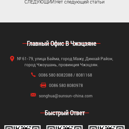
СЛЕДУЮЩИЙ:Нет следующей статьи
Главный Офис В Чжэцзяне
№ 61-79, улица Байма, город Мажу, Динхай Район,
город Чжоушань, провинция Чжэцзян.
0086 580 8082088 / 8081168
0086 580 8080978
songhua@sunsun-china.com
Быстрый Ответ