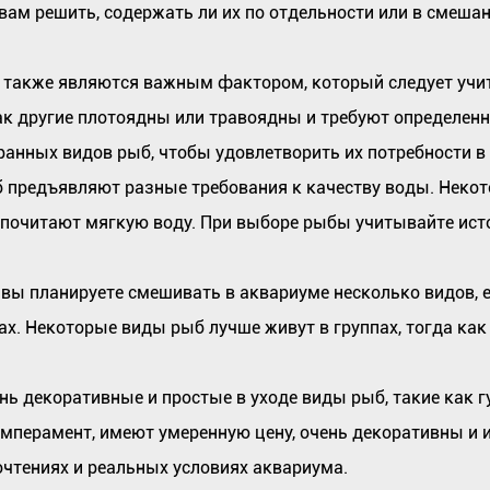
ам решить, содержать ли их по отдельности или в смешанн
акже являются важным фактором, который следует учит
ак другие плотоядны или травоядны и требуют определенн
анных видов рыб, чтобы удовлетворить их потребности в 
б предъявляют разные требования к качеству воды. Неко
дпочитают мягкую воду. При выборе рыбы учитывайте ист
 вы планируете смешивать в аквариуме несколько видов,
ах. Некоторые виды рыб лучше живут в группах, тогда ка
нь декоративные и простые в уходе виды рыб, такие как г
емперамент, имеют умеренную цену, очень декоративны и
чтениях и реальных условиях аквариума.