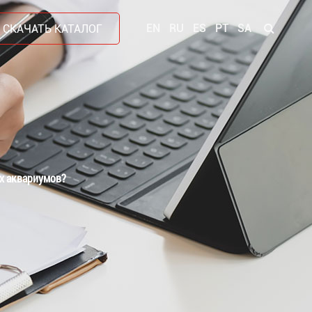
EN
RU
ES
PT
SA
СКАЧАТЬ КАТАЛОГ
х аквариумов?