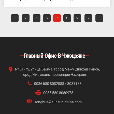
‹‹
‹
5
6
7
8
9
›
››
Главный Офис В Чжэцзяне
№ 61-79, улица Байма, город Мажу, Динхай Район,
город Чжоушань, провинция Чжэцзян.
0086 580 8082088 / 8081168
0086 580 8080978
songhua@sunsun-china.com