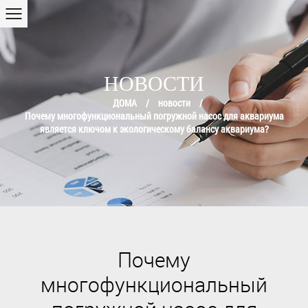
НОВОСТИ
ДОМА
/
новости
/
Почему многофункциональный погружной насос для аквариума
является ключом к экологическому балансу аквариума?
Почему
многофункциональный