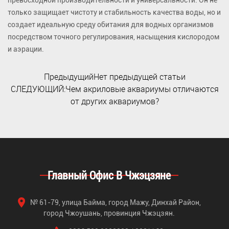
превосходной производительности и универсальности. Он не
только защищает чистоту и стабильность качества воды, но и
создает идеальную среду обитания для водных организмов
посредством точного регулирования, насыщения кислородом
и аэрации.
ПредыдущийНет предыдущей статьи
СЛЕДУЮЩИЙ:Чем акриловые аквариумы отличаются
от других аквариумов?
Главный Офис В Чжэцзяне
№ 61-79, улица Байма, город Мажу, Динхай Район,
город Чжоушань, провинция Чжэцзян.