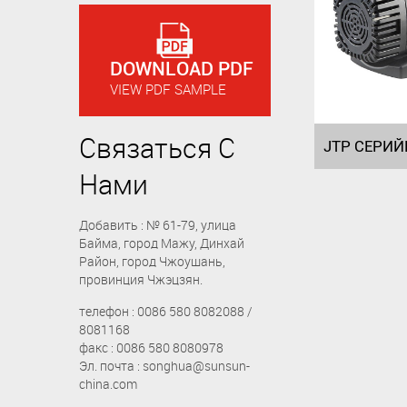
DOWNLOAD PDF
VIEW PDF SAMPLE
Связаться С
Нами
Добавить : № 61-79, улица
Байма, город Мажу, Динхай
Район, город Чжоушань,
провинция Чжэцзян.
телефон : 0086 580 8082088 /
8081168
факс : 0086 580 8080978
Эл. почта : songhua@sunsun-
china.com