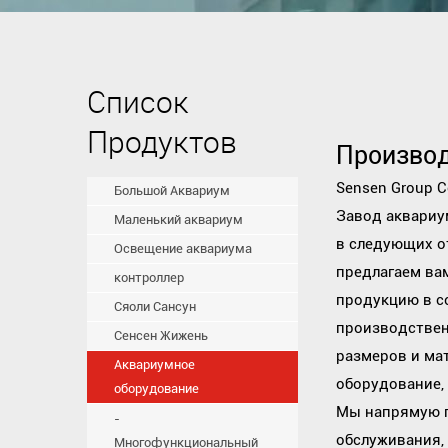
Список
Продуктов
Производ
Sensen Group C
Большой Аквариум
Завод аквариу
Маленький аквариум
в следующих о
Освещение аквариума
предлагаем вам
контроллер
продукцию в с
Сяоли Сансун
производствен
Сенсен Жижень
размеров и ма
Аквариумное
оборудование,
оборудование
Мы напрямую п
обслуживания,
Многофункциональный