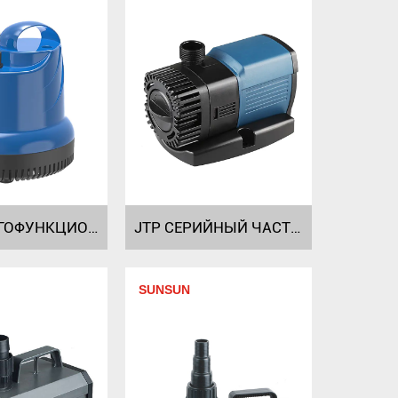
JGP МНОГОФУНКЦИОНАЛЬНЫЙ ПОГРУЖНОЙ НАСОС СЕРИИ
JTP СЕРИЙНЫЙ ЧАСТОТНЫЙ НАСОС JTP-2000~3000 JTP-1800~5800
SUNSUN