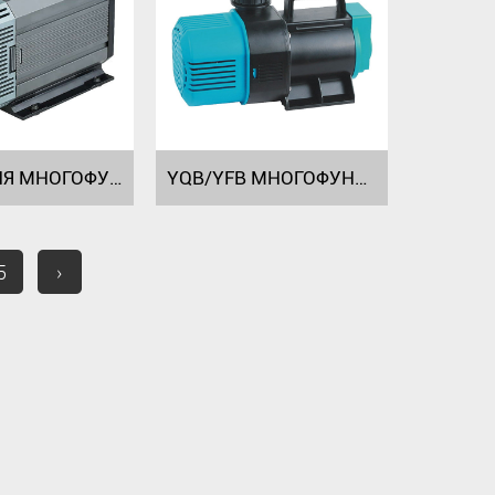
HQB СЕРИЯ МНОГОФУНКЦИОНАЛЬНЫХ ПОГРУЖНЫХ НАСОСОВ HQB-5500 HQB-3900/4900
YQB/YFB МНОГОФУНКЦИОНАЛЬНЫЙ ПОГРУЖНОЙ НАСОС СЕРИИ
5
›