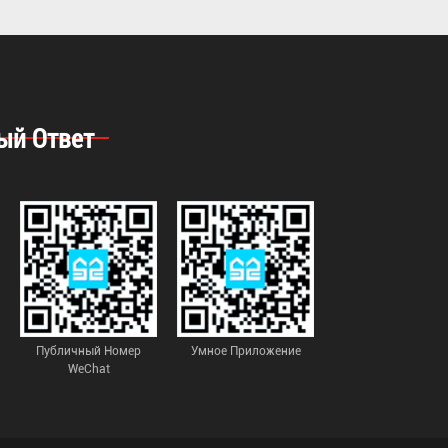
ый Ответ
Публичный Номер
Умное Приложение
WeChat