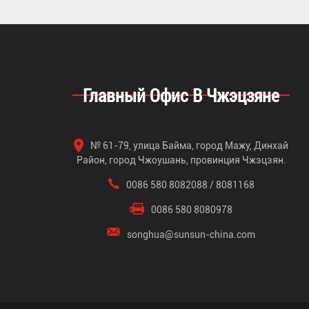
Главный Офис В Чжэцзяне
№ 61-79, улица Байма, город Мажу, Динхай
Район, город Чжоушань, провинция Чжэцзян.
0086 580 8082088 / 8081168
0086 580 8080978
songhua@sunsun-china.com