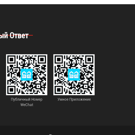
ый Ответ
Публичный Номер
Умное Приложение
WeChat