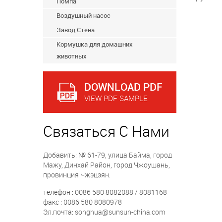
Помпа
Воздушный насос
Завод Стена
Кормушка для домашних
животных
DOWNLOAD PDF
VIEW PDF SAMPLE
Связаться С Нами
Добавить: № 61-79, улица Байма, город
Мажу, Динхай Район, город Чжоушань,
провинция Чжэцзян.
телефон : 0086 580 8082088 / 8081168
факс : 0086 580 8080978
Эл.почта: songhua@sunsun-china.com