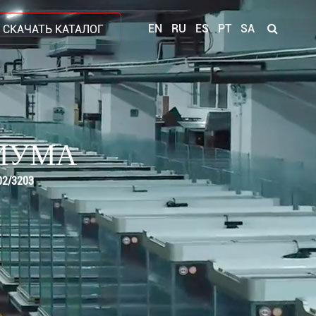
EN
RU
ES
PT
SA
СКАЧАТЬ КАТАЛОГ
ИУМА
02/3203