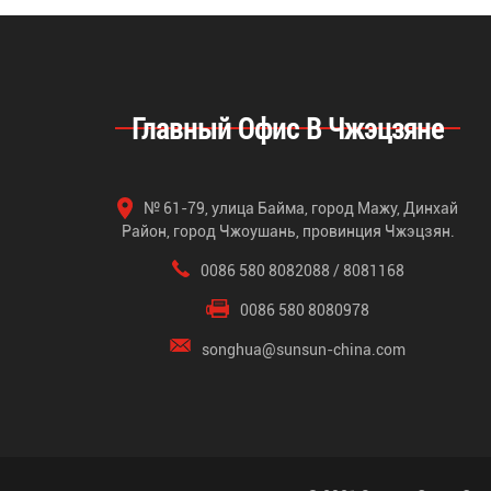
Главный Офис В Чжэцзяне
№ 61-79, улица Байма, город Мажу, Динхай
Район, город Чжоушань, провинция Чжэцзян.
0086 580 8082088 / 8081168
0086 580 8080978
songhua@sunsun-china.com