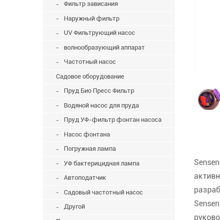
Фильтр зависания
Наружный фильтр
UV Фильтрующий насос
волнообразующий аппарат
Частотный насос
Садовое оборудование
Пруд Био Пресс Фильтр
Водяной насос для пруда
Пруд УФ-фильтр фонтан насоса
Насос фонтана
Погружная лампа
Sensen
УФ бактерицидная лампа
активн
Автоподатчик
разраб
Садовый частотный насос
Sensen
Другой
руково