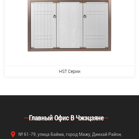
HST Серии
Главный Офис В Чжэцзяне
№ 61-79, улица Байма, город Мажу, Динхай Район,