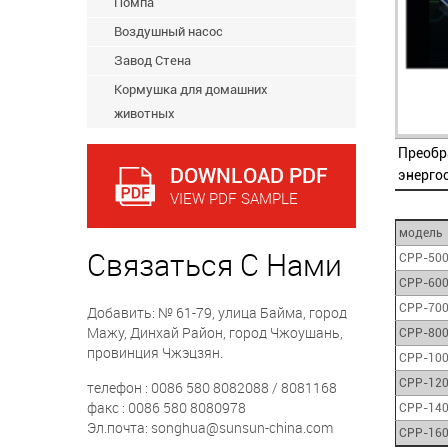
Помпа
Воздушный насос
Завод Стена
Кормушка для домашних
животных
Преобр
DOWNLOAD PDF
энерго
VIEW PDF SAMPLE
модель
Связаться С Нами
CPP-50
CPP-60
CPP-70
Добавить: № 61-79, улица Байма, город
Мажу, Динхай Район, город Чжоушань,
CPP-80
провинция Чжэцзян.
CPP-10
CPP-12
телефон : 0086 580 8082088 / 8081168
факс : 0086 580 8080978
CPP-14
Эл.почта: songhua@sunsun-china.com
CPP-16