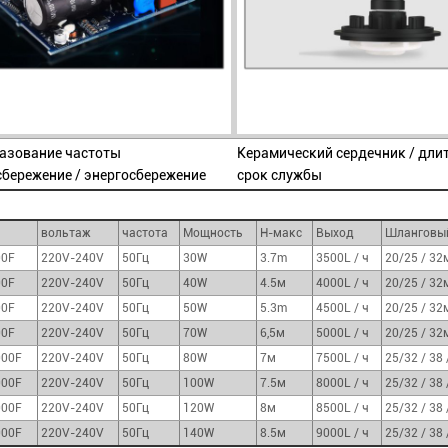
азование частоты
Керамический сердечник / дли
сбережение / энергосбережение
срок службы
вольтаж
частота
Мощность
Н-макс
Выход
Шланговый
00F
220V-240V
50Гц
30W
3.7m
3500L / ч
20/25 / 32
00F
220V-240V
50Гц
40W
4.5м
4000L / ч
20/25 / 32
00F
220V-240V
50Гц
50W
5.3m
4500L / ч
20/25 / 32
00F
220V-240V
50Гц
70W
6,5м
5000L / ч
20/25 / 32
000F
220V-240V
50Гц
80W
7м
7500L / ч
25/32 / 38
000F
220V-240V
50Гц
100W
7.5м
8000L / ч
25/32 / 38
000F
220V-240V
50Гц
120W
8м
8500L / ч
25/32 / 38
000F
220V-240V
50Гц
140W
8.5м
9000L / ч
25/32 / 38