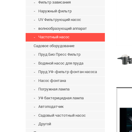
Фильтр зависания
Наружный фильтр
UV Фильтрующий насос
волнообразующий аппарат
Частотный насос
Садовое оборудование
Пруд Био Пресс Фильтр
Водяной насос для пруда
Пруд УФ-фильтр фонтан насоса
Насос фонтана
Погружная лампа
УФ бактерицидная лампа
Автоподатчик
Садовый частотный насос
Другой