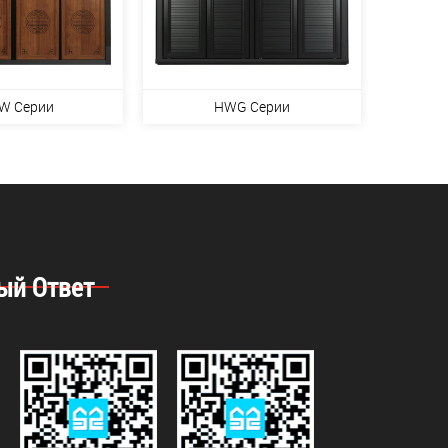
W Серии
HWG Серии
ый Ответ