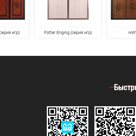
серия игр)
Fotter Enging (серия игр)
HW
Быстр