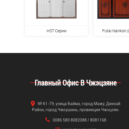
HST Серии
Futai Nankon (
Главный Офис В Чжэцзяне
№ 61-79, улица Байма, город Мажу, Динхай
Район, город Чжоушань, провинция Чжэцзян.
0086 580 8082088 / 8081168