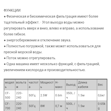
ФУНКЦИИ
● Физическая и биохимическая фильтрация имеют более
тщательный эффект. · Угол выхода воды можно
регулировать вверх и вниз, влево и вправо, а использование
более гибкое.
● энергосбережение и отключение звука.
● Полностью погружной, также может использоваться для
пресной морской воды.
● Поток можно отрегулировать.
● Одна машина имеет несколько функций, с фильтрацией,
увеличением кислорода и производительностью.
модел
вольта
частот
Мощност
Н-
Длина
Выход
Вес
ь
ж
а
ь
макс
кабеля
CF-
220-
350L /
50Гц
2.5W
0.6m
1.5м
0,6кг
500
240
ч
CF-
220-
500L /
0.65k
50Гц
8W
0,7 м
1.5м
700
240
ч
g