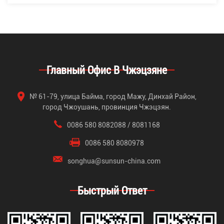
Главный Офис В Чжэцзяне
№ 61-79, улица Байма, город Мажу, Динхай Район,
город Чжоушань, провинция Чжэцзян.
0086 580 8082088 / 8081168
0086 580 8080978
songhua@sunsun-china.com
Быстрый Ответ