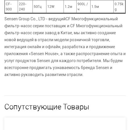
CF-
220-
900L /
0.75k
50Гц
12W
1.2м
1.5м
900
240
ч
g
Sensen Group Co., LTD - ведущий
CF Многофункциональный
фильтр-насос серии поставщик
и
CF Многофункциональный
фильтр-насос серии завод
в Китае, мы активно создание
новой ведущей в отрасли модели розничной торговли,
интеграция онлайн и офлайн, разработка и продвижение
приложения «Sensen House», а также распространение опыта и
услуг продуктов Sensen для каждого потребителя. Мы будем
всесторонне продвигать узнаваемость бренда Sensen и
активно руководить развитием отрасли.
Сопутствующие Товары