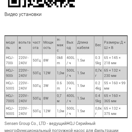
Видео установки
Н-
моде
вольта
част
Мощн
Вых
Длина
Размеры Д ×
мак
Вес
ль
ж
ота
ость
од
кабеля
Ш × В
с
HQJ-
220V-
0k8
400L
0.3
65 × 145 ×
50Гц
8W
1.5м
700i
240V
m
/ ч
5kg
218 мм
HQJ-
220V-
500L
0,7к
65 × 132 ×
50Гц
12W
1,0м
1.5м
900i
240V
/ ч
г
230 мм
HQJ-
220V-
0.6
300L
0.2
55 × 160 × 99
50Гц
3W
1.5м
500S
240V
m
/ ч
4kg
мм
HQJ-
220V-
0,7
400L
0.4
65 × 160 ×
50Гц
8W
1.5м
700S
240V
м
/ ч
5kg
365 мм
HQJ-
220V-
500L
0,8к
65 × 132 ×
50Гц
12W
1,0м
1.5м
900S
240V
/ ч
г
375 мм
Sensen Group Co., LTD - ведущий
HQJ Серийный
многофункциональный погружной насос для фильтрации