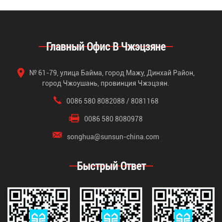
Главный Офис В Чжэцзяне
№ 61-79, улица Байма, город Мажу, Динхай Район,
город Чжоушань, провинция Чжэцзян.
0086 580 8082088 / 8081168
0086 580 8080978
songhua@sunsun-china.com
Быстрый Ответ