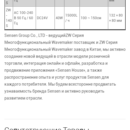
Гц
мм
S
ZW
AC 100-240
-
15000L
132 × 80
В 50 Гц / 60
DC24V
40W
100 ~ 150см
140
/ ч
× 80 мм
Гц
S
Sensen Group Co., LTD - ведущий
ZW Серия
Многофункциональный Wavemaker поставщик
и
ZW Серия
Многофункциональный Wavemaker завод
в Китае, мы активно
создание новой ведущей в отрасли модели розничной
торговли, интеграция онлайн и офлайн, разработка и
продвижение приложения «Sensen House», а также
распространение опыта и услуг продуктов Sensen для
каждого потребителя. Мы будем всесторонне продвигать
узнаваемость бренда Sensen и активно руководить
развитием отрасли.