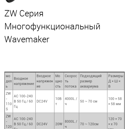
ZW Серия
Многофункциональный
Wavemaker
мо
Входное
Мо
Скорос
Подходящий
Размеры
Входное
дел
напряжен
щно
ть
размер
Д × Ш ×
напряжение
ь
ие
сть
потока
аквариума
В
ZW
AC 100-240
-
10В
4000L /
100 × 58
В 50 Гц / 60
DC24V
50 ~ 70 см
110
т
ч
× 58 мм
Гц
S
ZW
AC 100-240
120 × 70
-
8000L /
В 50 Гц / 60
DC24V
20W
70 ~ 120см
× x 70
120
ч