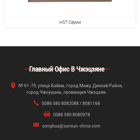
HST Серии
Главный Офис В Чжэцзяне
№ 61-79, улица Байма, город Мажу, Динхай Район,
город Чжоушань, провинция Чжэцзян.
0086 580 8082088 / 8081168
0086 580 8080978
songhua@sunsun-china.com